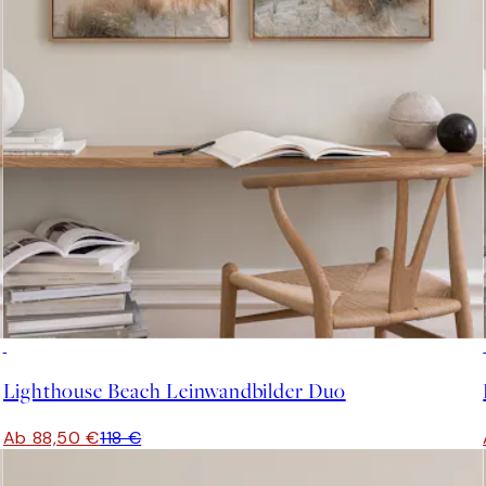
-25%
Lighthouse Beach Leinwandbilder Duo
Ab 88,50 €
118 €