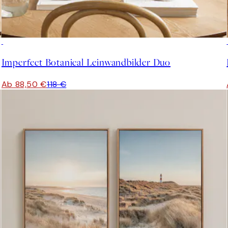
-25%
Imperfect Botanical Leinwandbilder Duo
Ab 88,50 €
118 €