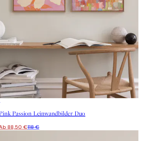
-25%
Pink Passion Leinwandbilder Duo
Ab 88,50 €
118 €