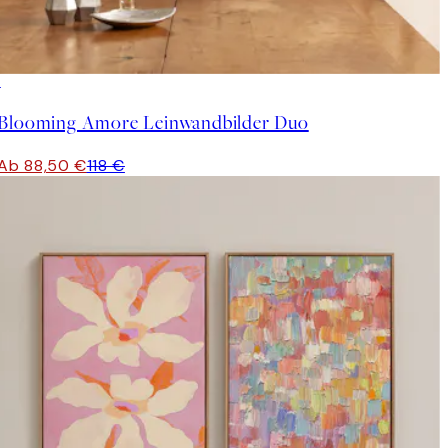
-25%
Blooming Amore Leinwandbilder Duo
Ab 88,50 €
118 €