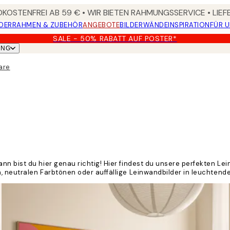
KOSTENFREI AB 59 € • WIR BIETEN RAHMUNGSSERVICE • LIE
DER
RAHMEN & ZUBEHÖR
ANGEBOTE
BILDERWÄNDE
INSPIRATION
FÜR 
SALE - 50% RABATT AUF POSTER*
UNG
are
n bist du hier genau richtig! Hier findest du unsere perfekten Lei
 neutralen Farbtönen oder auffällige Leinwandbilder in leuchtenden