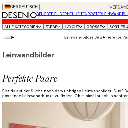
Skip
VERSAND
GER
DEUTSCH
to
BELIEBTE BILDER
NEUHEITEN
POSTER
LEINWANDBIL
main
content.
ALLE KATEGORIEN
FARBE
LAYOUT
GRÖSSE
SORTIER
▸
▸
Leinwandbilder Sets
Perfekte Pa
Leinwandbilder
Perfekte Paare
Bist du auf der Suche nach dem richtigen Leinwandbilder-Duo? Dan
passende Leinwanddrucke zu finden. Ob minimalistisch in sanften,