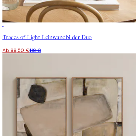
-25%
Traces of Light Leinwandbilder Duo
Ab 88,50 €
118 €