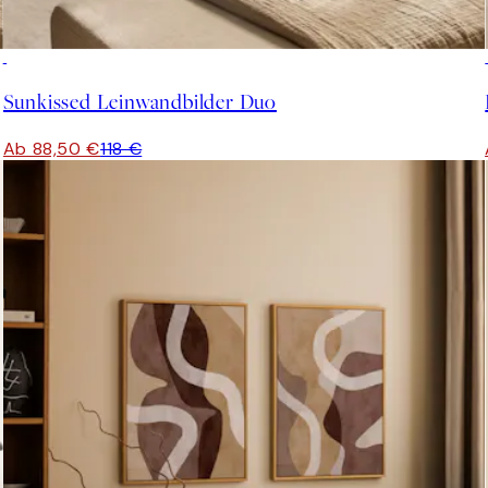
-25%
Sunkissed Leinwandbilder Duo
Ab 88,50 €
118 €