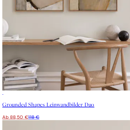
-25%
Grounded Shapes Leinwandbilder Duo
Ab 88,50 €
118 €